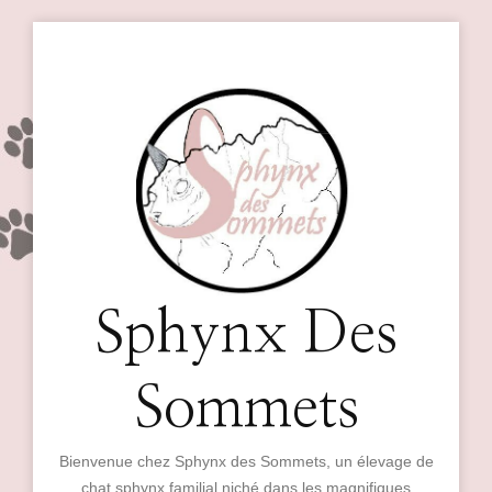
Sphynx Des
Sommets
Bienvenue chez Sphynx des Sommets, un élevage de
chat sphynx familial niché dans les magnifiques