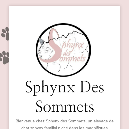
Sphynx Des
Sommets
Bienvenue chez Sphynx des Sommets, un élevage de
chat sphynx familial niché dans les magnifiques