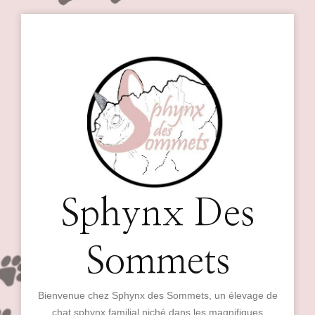
Sphynx Des
Sommets
Bienvenue chez Sphynx des Sommets, un élevage de
chat sphynx familial niché dans les magnifiques